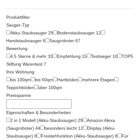
Produktfilter
Sauger-Typ
Akku-Staubsauger
29
Bodenstaubsauger
12
Handstaubsauger
6
Saugroboter
67
Bewertung
4.5 Sterne & mehr
33
Empfehlung
15
Testsieger
10
TOP5
Stiftung Warentest
7
Ihre Wohnung
bis 100qm
bis 50qm
Hartböden
mehrere Etagen
Teppichböden
über 100qm
Preisspanne
Eigenschaften & Besonderheiten
2 in 1 Modell (Akku-Staubsauger)
29
Amazon Alexa
(Saugroboter)
44
besonders leicht
12
Display (Akku-
Staubsauger)
8
Freistehfunktion (Akku-Staubsauger)
8
Für