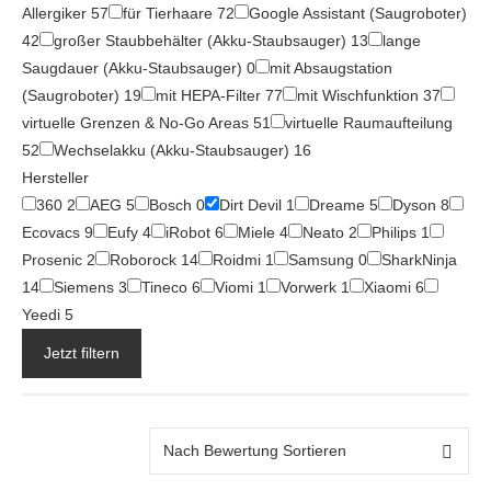
Allergiker
57
für Tierhaare
72
Google Assistant (Saugroboter)
42
großer Staubbehälter (Akku-Staubsauger)
13
lange
Saugdauer (Akku-Staubsauger)
0
mit Absaugstation
(Saugroboter)
19
mit HEPA-Filter
77
mit Wischfunktion
37
virtuelle Grenzen & No-Go Areas
51
virtuelle Raumaufteilung
52
Wechselakku (Akku-Staubsauger)
16
Hersteller
360
2
AEG
5
Bosch
0
Dirt Devil
1
Dreame
5
Dyson
8
Ecovacs
9
Eufy
4
iRobot
6
Miele
4
Neato
2
Philips
1
Prosenic
2
Roborock
14
Roidmi
1
Samsung
0
SharkNinja
14
Siemens
3
Tineco
6
Viomi
1
Vorwerk
1
Xiaomi
6
Yeedi
5
Jetzt filtern