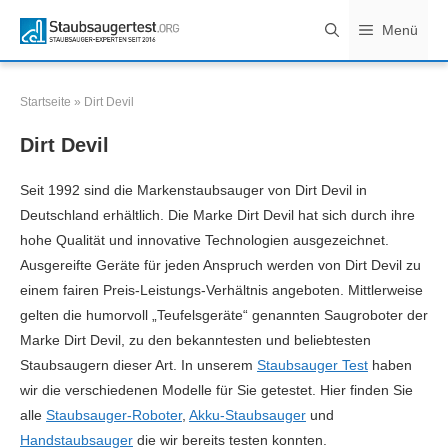
Zum
Menü
Inhalt
springen
Startseite
»
Dirt Devil
Dirt Devil
Seit 1992 sind die Markenstaubsauger von Dirt Devil in
Deutschland erhältlich. Die Marke Dirt Devil hat sich durch ihre
hohe Qualität und innovative Technologien ausgezeichnet.
Ausgereifte Geräte für jeden Anspruch werden von Dirt Devil zu
einem fairen Preis-Leistungs-Verhältnis angeboten. Mittlerweise
gelten die humorvoll „Teufelsgeräte“ genannten Saugroboter der
Marke Dirt Devil, zu den bekanntesten und beliebtesten
Staubsaugern dieser Art. In unserem
Staubsauger Test
haben
wir die verschiedenen Modelle für Sie getestet. Hier finden Sie
alle
Staubsauger-Roboter
,
Akku-Staubsauger
und
Handstaubsauger
die wir bereits testen konnten.