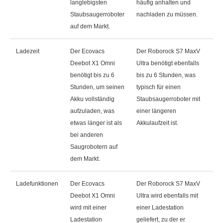
langlebigsten
häufig anhalten und
Staubsaugerroboter
nachladen zu müssen.
auf dem Markt.
Ladezeit
Der Ecovacs
Der Roborock S7 MaxV
Deebot X1 Omni
Ultra benötigt ebenfalls
benötigt bis zu 6
bis zu 6 Stunden, was
Stunden, um seinen
typisch für einen
Akku vollständig
Staubsaugerroboter mit
aufzuladen, was
einer längeren
etwas länger ist als
Akkulaufzeit ist.
bei anderen
Saugrobotern auf
dem Markt.
Ladefunktionen
Der Ecovacs
Der Roborock S7 MaxV
Deebot X1 Omni
Ultra wird ebenfalls mit
wird mit einer
einer Ladestation
Ladestation
geliefert, zu der er