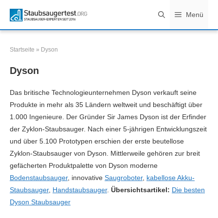
Zum
Menü
Inhalt
springen
Startseite
»
Dyson
Dyson
Das britische Technologieunternehmen Dyson verkauft seine
Produkte in mehr als 35 Ländern weltweit und beschäftigt über
1.000 Ingenieure. Der Gründer Sir James Dyson ist der Erfinder
der Zyklon-Staubsauger. Nach einer 5-jährigen Entwicklungszeit
und über 5.100 Prototypen erschien der erste beutellose
Zyklon-Staubsauger von Dyson. Mittlerweile gehören zur breit
gefächerten Produktpalette von Dyson moderne
Bodenstaubsauger
, innovative
Saugroboter
,
kabellose Akku-
Staubsauger
,
Handstaubsauger
.
Übersichtsartikel:
Die besten
Dyson Staubsauger