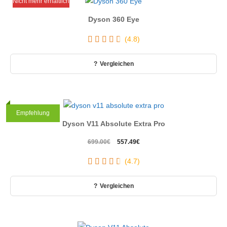
Nicht mehr erhältlich
Dyson 360 Eye
(4.8)
Vergleichen
Testsieger
Empfehlung
Dyson V11 Absolute Extra Pro
Ursprünglicher
Aktueller
699.00
€
557.49
€
Preis
Preis
(4.7)
war:
ist:
699.00€
557.49€.
Vergleichen