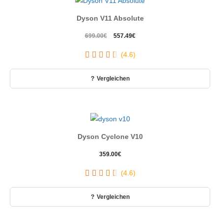
Dyson V11 Absolute
Ursprünglicher
Aktueller
699.00
€
557.49
€
Preis
Preis
(4.6)
war:
ist:
699.00€
557.49€.
Vergleichen
Dyson Cyclone V10
359.00
€
(4.6)
Vergleichen