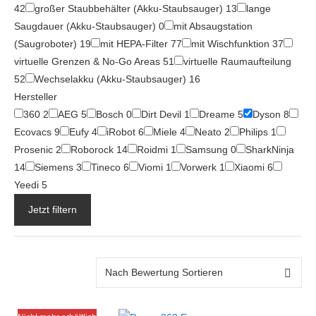
42
großer Staubbehälter (Akku-Staubsauger)
13
lange
Saugdauer (Akku-Staubsauger)
0
mit Absaugstation
(Saugroboter)
19
mit HEPA-Filter
77
mit Wischfunktion
37
virtuelle Grenzen & No-Go Areas
51
virtuelle Raumaufteilung
52
Wechselakku (Akku-Staubsauger)
16
Hersteller
360
2
AEG
5
Bosch
0
Dirt Devil
1
Dreame
5
Dyson
8
Ecovacs
9
Eufy
4
iRobot
6
Miele
4
Neato
2
Philips
1
Prosenic
2
Roborock
14
Roidmi
1
Samsung
0
SharkNinja
14
Siemens
3
Tineco
6
Viomi
1
Vorwerk
1
Xiaomi
6
Yeedi
5
Jetzt filtern