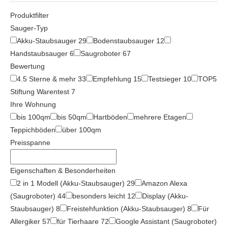
Produktfilter
Sauger-Typ
Akku-Staubsauger
29
Bodenstaubsauger
12
Handstaubsauger
6
Saugroboter
67
Bewertung
4.5 Sterne & mehr
33
Empfehlung
15
Testsieger
10
TOP5
Stiftung Warentest
7
Ihre Wohnung
bis 100qm
bis 50qm
Hartböden
mehrere Etagen
Teppichböden
über 100qm
Preisspanne
Eigenschaften & Besonderheiten
2 in 1 Modell (Akku-Staubsauger)
29
Amazon Alexa
(Saugroboter)
44
besonders leicht
12
Display (Akku-
Staubsauger)
8
Freistehfunktion (Akku-Staubsauger)
8
Für
Allergiker
57
für Tierhaare
72
Google Assistant (Saugroboter)