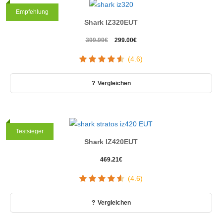
Empfehlung
Shark IZ320EUT
Ursprünglicher
Aktueller
399.99
€
299.00
€
Preis
Preis
(4.6)
war:
ist:
399.99€
299.00€.
Vergleichen
Testsieger
Shark IZ420EUT
469.21
€
(4.6)
Vergleichen