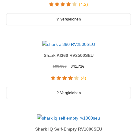
(4.2)
Vergleichen
Shark AI360 RV2500SEU
Ursprünglicher
Aktueller
599.99
€
341.71
€
Preis
Preis
(4)
war:
ist:
599.99€
341.71€.
Vergleichen
Shark IQ Self-Empty RV1000SEU