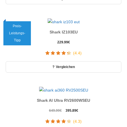
Preis-
Shark IZ103EU
Leistungs-
Tipp
229.99
€
(4.4)
Vergleichen
Shark AI Ultra RV2600WSEU
Ursprünglicher
Aktueller
649.99
€
395.89
€
Preis
Preis
(4.3)
war:
ist: