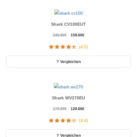
Shark CV100EUT
Ursprünglicher
Aktueller
249.99
€
159.00
€
Preis
Preis
(4.5)
war:
ist:
249.99€
159.00€.
Vergleichen
Shark WV270EU
Ursprünglicher
Aktueller
179.99
€
129.00
€
Preis
Preis
(4.4)
war:
ist:
179.99€
129.00€.
Vergleichen