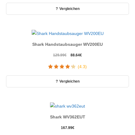
649.99€
395.89€.
Vergleichen
Shark Handstaubsauger WV200EU
Ursprünglicher
Aktueller
129.99
€
88.64
€
Preis
Preis
(4.3)
war:
ist:
129.99€
88.64€.
Vergleichen
Shark WV362EUT
167.99
€