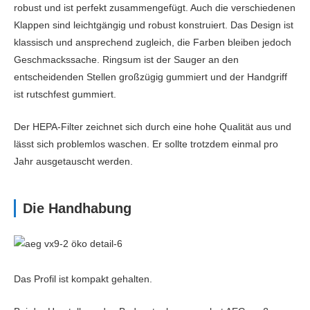
robust und ist perfekt zusammengefügt. Auch die verschiedenen
Klappen sind leichtgängig und robust konstruiert. Das Design ist
Staubbehälter Kapazität (ml)
5.000
klassisch und ansprechend zugleich, die Farben bleiben jedoch
Zubehör
Geschmackssache. Ringsum ist der Sauger an den
entscheidenden Stellen großzügig gummiert und der Handgriff
Zubehör im Lieferumfang
Hartbodendüse,
ist rutschfest gummiert.
Multifunktionsdüse, 3 in 1 Mini-
Düse
Der HEPA-Filter zeichnet sich durch eine hohe Qualität aus und
lässt sich problemlos waschen. Er sollte trotzdem einmal pro
Energielabel
Jahr ausgetauscht werden.
Energieeffizienzklasse
A
Durchschnittlicher
Die Handhabung
Energieverbrauch pro Jahr
Lautstärke (dB)
65
Staubemissionsklasse
A
Das Profil ist kompakt gehalten.
Hartbodenreinigungsklasse
A