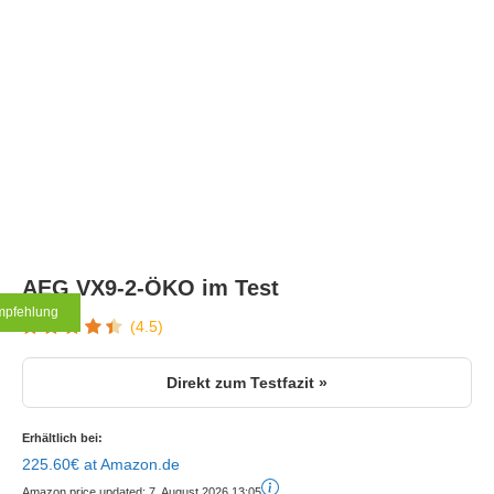
AEG VX9-2-ÖKO im Test
mpfehlung
(4.5)
Direkt zum Testfazit »
Erhältlich bei:
225.60€ at Amazon.de
Amazon price updated:
7. August 2026 13:05