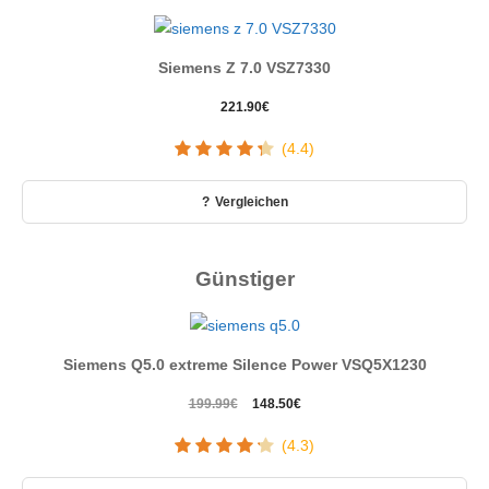
Siemens Z 7.0 VSZ7330
221.90
€
(4.4)
Vergleichen
Günstiger
Siemens Q5.0 extreme Silence Power VSQ5X1230
Ursprünglicher
Aktueller
199.99
€
148.50
€
Preis
Preis
(4.3)
war:
ist:
199.99€
148.50€.