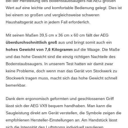
Bei der Herstellung des Bodenstaubsaugers hat AEG großen
Wert auf eine leichte und komfortable Bedienung gelegt. Dies ist
Teppichreinigungsklasse
A
bei einem so großen und vergleichsweise schweren
Haushaltsgerät auch in jedem Fall erforderlich.
Mit seinen Maßen 39,5 cm x 36 cm x 60 cm fällt der AEG
überdurchschnittlich groß
aus und bringt somit auch ein
hohes Gewicht von 7,6 Kilogramm
auf die Waage. Die Maße
und das hohe Gewicht sind die einzig richtigen Nachteile des
Bodenstaubsaugers. In unserem Test hatten wir damit zwar
keine Probleme, doch wenn man das Gerät von Stockwerk zu
Stockwerk tragen muss, macht sich das hohe Gewicht schnell
bemerkbar.
Dank dem ergonomisch geformten und geschlossenen Griff
lässt sich der AEG VX9 bequem handhaben. Man kann die
Saugleistung direkt am Gerät verstellen, die Symbole zeigen die
empfohlenen Hersteller-Einstellungen an. Am Handstück lässt
sich die Intensität des Luftstroms individuell regulieren.