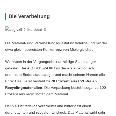
Bauweise
Die Verarbeitung
Länge x Breite x Höhe (cm)
30.7 x 50.2 x 25.5
Gewicht (kg)
7.2
Die Material- und Verarbeitungsqualität ist tadellos und mit der
Kabellänge (m)
12
etwa gleich bepreisten Konkurrenz von Miele gleichauf.
Mit/Ohne Beutel
Mit Beutel
Wir haben in der Vergangenheit unzählige Staubsauger
Reinigung
getestet. Der AEG VX9-2-ÖKO ist der erste ökologisch
orientierte Bodenstaubsauger und macht seinem Namen alle
Saugergebnis im Test
Ehre: Das Gerät besteht zu
70 Prozent aus PVC-freien
(Hartboden/Teppich)
Recyclingmaterialien
. Die Verpackung besteht sogar zu 100
Prozent aus recyclingfähigem Material.
Leistung (W)
850
Saugstufen
Der VX9 ist tadellos verarbeitet und hinterlässt einen
durchdachten und robusten Eindruck. Das Material wirkt sehr
Filter
allergyPlus