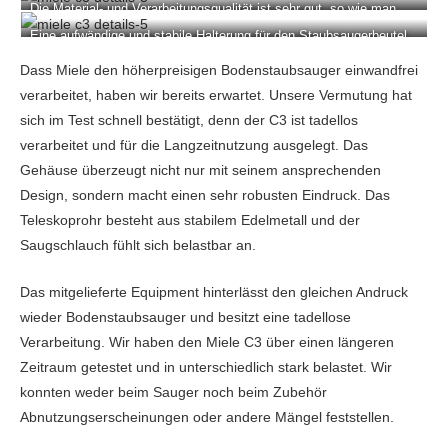
Die Material- und Verarbeitungsqualität ist sehr gut, so wie man
das von einem Miele-Gerät erwartet.
Eine aufwändige und stabile Halterung für den Staubsaugerbeutel,
der sogar mit einer Rückfallklappe ausgestattet ist.
Dass Miele den höherpreisigen Bodenstaubsauger einwandfrei
verarbeitet, haben wir bereits erwartet. Unsere Vermutung hat
sich im Test schnell bestätigt, denn der C3 ist tadellos
verarbeitet und für die Langzeitnutzung ausgelegt. Das
Gehäuse überzeugt nicht nur mit seinem ansprechenden
Design, sondern macht einen sehr robusten Eindruck. Das
Teleskoprohr besteht aus stabilem Edelmetall und der
Saugschlauch fühlt sich belastbar an.
Das mitgelieferte Equipment hinterlässt den gleichen Andruck
wieder Bodenstaubsauger und besitzt eine tadellose
Verarbeitung. Wir haben den Miele C3 über einen längeren
Zeitraum getestet und in unterschiedlich stark belastet. Wir
konnten weder beim Sauger noch beim Zubehör
Abnutzungserscheinungen oder andere Mängel feststellen.