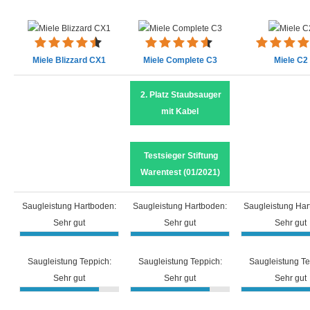
Gewicht (kg)
7.2
Mit Parkettbürste
Kabellänge (m)
8.5
Miele Blizzard CX1
Miele Complete C3
Miele C2
Mit/Ohne Beutel
Mit Beutel
Nur Grundausstattung
2. Platz Staubsauger
Reinigung
mit Kabel
Saugergebnis im Test
Nur Grundausstattung, besondere Farbe
(Hartboden/Teppich)
Testsieger Stiftung
Warentest (01/2021)
Leistung (W)
890
Besonders leise
Saugstufen
Saugleistung Hartboden:
Saugleistung Hartboden:
Saugleistung Har
Sehr gut
Sehr gut
Sehr gut
Filter
HEPA
Nur Grundausstattung, besondere Farbe
Saugleistung Teppich:
Saugleistung Teppich:
Saugleistung Te
Staubbehälter Kapazität (ml)
4.500
Sehr gut
Sehr gut
Sehr gut
Zubehör
Mit Komfort-Handstück