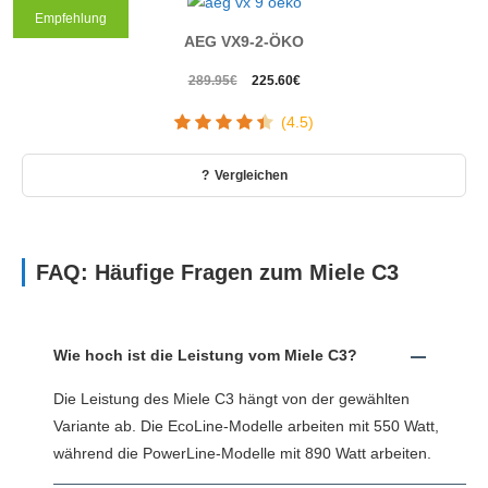
Empfehlung
AEG VX9-2-ÖKO
Ursprünglicher
Aktueller
289.95
€
225.60
€
Preis
Preis
(4.5)
war:
ist:
289.95€
225.60€.
Vergleichen
FAQ: Häufige Fragen zum Miele C3
Wie hoch ist die Leistung vom Miele C3?
Die Leistung des Miele C3 hängt von der gewählten
Variante ab. Die EcoLine-Modelle arbeiten mit 550 Watt,
während die PowerLine-Modelle mit 890 Watt arbeiten.