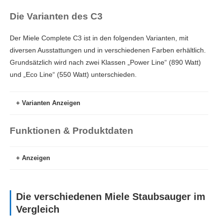
Die Varianten des C3
Der Miele Complete C3 ist in den folgenden Varianten, mit
diversen Ausstattungen und in verschiedenen Farben erhältlich.
Grundsätzlich wird nach zwei Klassen „Power Line“ (890 Watt)
und „Eco Line“ (550 Watt) unterschieden.
Varianten Anzeigen
Funktionen & Produktdaten
Mit Turbobürste
Anzeigen
Nur Grundausstattung
Bauweise
Die verschiedenen Miele Staubsauger im
Zusätzlich mit Turbobürste, Parkettbürste und
Vergleich
Länge x Breite x Höhe (cm)
58 x 38 x 32
Komfort-Handstück