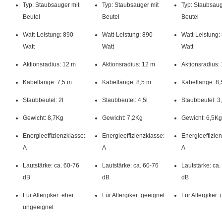
Typ: Staubsauger mit
Typ: Staubsauger mit
Typ: Staubsaug
Zubehör im Lieferumfang
Polsterdüse, Fugendüse,
Beutel
Beutel
Beutel
Saugpinsel
Mit Parkettbürste
Watt-Leistung: 890
Watt-Leistung: 890
Watt-Leistung:
Energielabel
Watt
Watt
Watt
Mit besonders leistungsfähigem Filter
Energieeffizienzklasse
A
Akti­ons­ra­dius: 12 m
Akti­ons­ra­dius: 12 m
Akti­ons­ra­dius:
Durchschnittlicher
28 kWh
Kabellänge: 7,5 m
Kabellänge: 8,5 m
Kabellänge: 8,
Energieverbrauch pro Jahr
Staub­beutel: 2l
Staub­beutel: 4,5l
Staub­beutel: 3,
Lautstärke (dB)
75
Gewicht: 8,7Kg
Gewicht: 7,2Kg
Gewicht: 6,5Kg
Staubemissionsklasse
B
Energieeffizienzklasse:
Energieeffizienzklasse:
Energieeffizie
A
A
A
Hartbodenreinigungsklasse
B
Lautstärke: ca. 60-76
Lautstärke: ca. 60-76
Lautstärke: ca.
Teppichreinigungsklasse
D
dB
dB
dB
Für Allergiker: eher
Für Allergiker: geeignet
Für Allergiker:
ungeeignet