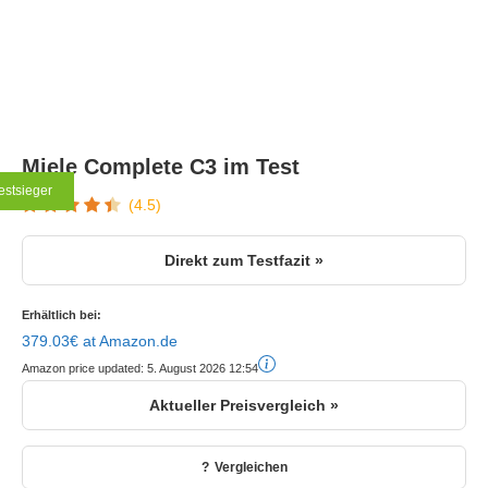
Miele Complete C3 im Test
estsieger
(4.5)
Direkt zum Testfazit »
Erhältlich bei:
379.03€ at Amazon.de
Amazon price updated:
5. August 2026 12:54
Aktueller Preisvergleich »
Vergleichen