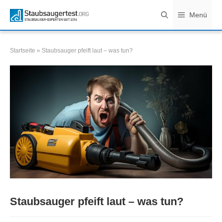
Zum
Menü
Inhalt
springen
Startseite
»
Staubsauger pfeift laut – was tun?
Staubsauger pfeift laut – was tun?