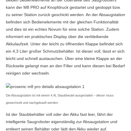
Sprachsteuerung
Ja
kann der M8 PRO auf Knopfdruck gestartet und gestoppt bzw.
Google Assistant
Ja
zu seiner Station zurück geschickt werden. An der Absaugstation
befinden sich Bedienelemente mit der gleichen Funktionalität
Amazon Alexa
Ja
und dies ist ein echtes Novum für eine solche Station. Zudem
informiert ein praktisches Display über die verbleibende
App-Funktionen
Akkulaufzeit. Unter der leicht zu öffnenden Klappe befindet sich
Echtzeit-Verfolgung
Ja
ein 4,3 Liter großer Schmutzbehälter. Ist dieser voll, lässt er sich
leicht und schnell austauschen. Über eine kleine Klappe an der
Interaktive Karte
Ja
Rückseite gelangt man an den Filter und kann diesen bei Bedarf
reinigen oder wechseln.
Mehrere Karten / Etagen
Ja
Selektive Reinigung
Ja
Die Absaugstation ist mit einem 4,4L Staubbeutel ausgestattet – dieser muss
Virtuelle Sperren
Ja
gewechselt und nachgekauft werden.
Ist der Staubbehälter voll oder der Akku fast leer, fährt der
intelligente Saugroboter eigenständig zur Absaugstation und
entleert seinen Behälter oder lädt den Akku wieder auf.