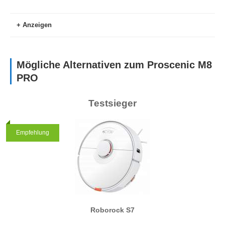
Anzeigen
Mögliche Alternativen zum Proscenic M8
PRO
Testsieger
Testsieger
Empfehlung
Roborock S7