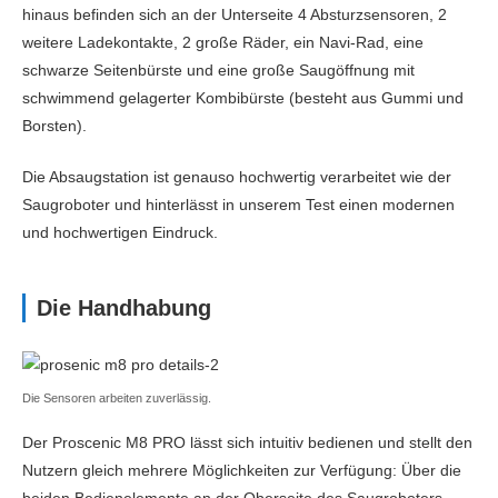
Überwindet Hindernisse/Türschwellen bis (cm)
1.8
hinaus befinden sich an der Unterseite 4 Absturzsensoren, 2
weitere Ladekontakte, 2 große Räder, ein Navi-Rad, eine
Seitenbürsten
schwarze Seitenbürste und eine große Saugöffnung mit
Filter
HEPA
schwimmend gelagerter Kombibürste (besteht aus Gummi und
Borsten).
Geräuschpegel (dB)
65
Die Absaugstation ist genauso hochwertig verarbeitet wie der
Staubbehälter Kapazität (ml)
460
Saugroboter und hinterlässt in unserem Test einen modernen
und hochwertigen Eindruck.
Wassertankkapazität (ml)
290
Automatische Absaugstation
Nein
Die Handhabung
Funktionen
Navigation
LDS
Die Sensoren arbeiten zuverlässig.
automatische Saugkraftverstärkung (Teppich)
Ja
Der Proscenic M8 PRO lässt sich intuitiv bedienen und stellt den
Wischfunktion
Ja (passiv)
Nutzern gleich mehrere Möglichkeiten zur Verfügung: Über die
beiden Bedienelemente an der Oberseite des Saugroboters