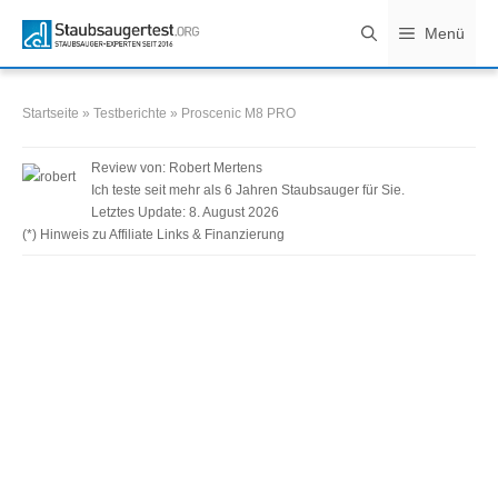
Zum
Menü
Inhalt
springen
Startseite
»
Testberichte
»
Proscenic M8 PRO
Review von:
Robert Mertens
Ich teste seit mehr als 6 Jahren Staubsauger für Sie.
Letztes Update:
8. August 2026
(*) Hinweis zu Affiliate Links & Finanzierung