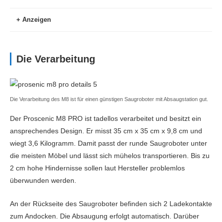
Anzeigen
Batterie
Die Verarbeitung
Laufzeit (min)
150
Ladezeit (min)
360
Die Verarbeitung des M8 ist für einen günstigen Saugroboter mit Absaugstation gut.
Batteriekapazität (mAh) & Akkutyp
5.200mAh Li-Ion
Der Proscenic M8 PRO ist tadellos verarbeitet und besitzt ein
Bauweise
ansprechendes Design. Er misst 35 cm x 35 cm x 9,8 cm und
Bauform
Rund
wiegt 3,6 Kilogramm. Damit passt der runde Saugroboter unter
die meisten Möbel und lässt sich mühelos transportieren. Bis zu
Länge x Breite x Höhe (cm)
35 x 35 x 9.6
2 cm hohe Hindernisse sollen laut Hersteller problemlos
überwunden werden.
Reinigung
An der Rückseite des Saugroboter befinden sich 2 Ladekontakte
Saugkraft (pa)
2000
zum Andocken. Die Absaugung erfolgt automatisch. Darüber