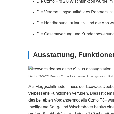
Die Ozmo Pro 2.0 Wischfunktion wurde im 
Die Verarbeitungsqualität des Roboters is
Die Handhabung ist intuitiv, und die App 
Die Gesamtwertung und Kundenbewertung
Ausstattung, Funktione
Der ECOVACS Deebot Ozmo T9 in seiner Absaugstation. Bild:
Als Flaggschiffmodell muss der Ecovacs Deebot
verbesserte Funktionen verfügen. Dies ist dem 
des beliebten Vorgängermodells Ozmo T8+ wurd
intelligente Saug- und Wischroboter besitzt e
großen Staubbehälter und einen 180 ml großen