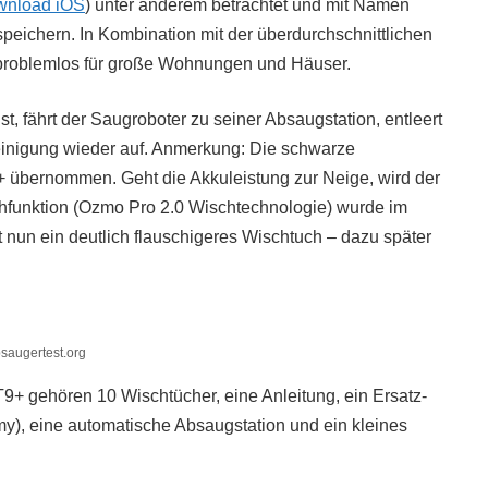
nload iOS
) unter anderem betrachtet und mit Namen
peichern. In Kombination mit der überdurchschnittlichen
 problemlos für große Wohnungen und Häuser.
t, fährt der Saugroboter zu seiner Absaugstation, entleert
Reinigung wieder auf. Anmerkung: Die schwarze
 übernommen. Geht die Akkuleistung zur Neige, wird der
hfunktion (Ozmo Pro 2.0 Wischtechnologie) wurde im
 nun ein deutlich flauschigeres Wischtuch – dazu später
saugertest.org
 gehören 10 Wischtücher, eine Anleitung, ein Ersatz-
mmy), eine automatische Absaugstation und ein kleines