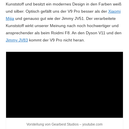
Kunststoff und besitzt ein modernes Design in den Farben weiß
Mit/Ohne Beutel
Beutellos
und silber. Optisch gefällt uns der V9 Pro besser als der
Xiaomi
Reinigung
Mijia
und genauso gut wie der Jimmy JV51. Der verarbeitete
Kunststoff wirkt unserer Meinung nach noch hochwertiger und
Saugergebnis im Test
99% / 74%
ansprechender als beim Roidmi F8. An den Dyson V11 und den
(Hartboden/Teppich)
Jimmy JV83
kommt der V9 Pro nicht heran.
Saugkraft (pa)
Saugstufen
3
Filter
HEPA
Geräuschpegel (dB)
79
Staubbehälter
500
Kapazität (ml)
Wassertankkapazität
(ml)
Vorstellung von Gearbest Studios – youtube.com