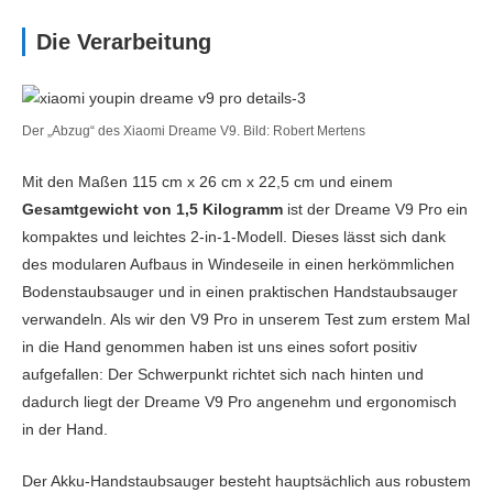
Batterie
Die Verarbeitung
Ladezeit (min)
240
Saugdauer Min-
60
Modus (min)
Der „Abzug“ des Xiaomi Dreame V9. Bild: Robert Mertens
Saugdauer Max-
17
Mit den Maßen 115 cm x 26 cm x 22,5 cm und einem
Modus (min)
Gesamtgewicht von 1,5 Kilogramm
ist der Dreame V9 Pro ein
Batteriekapazität
2.500mAh Li-Ion
kompaktes und leichtes 2-in-1-Modell. Dieses lässt sich dank
(mAh) & Akkutyp
des modularen Aufbaus in Windeseile in einen herkömmlichen
Bodenstaubsauger und in einen praktischen Handstaubsauger
Wechselakku
Ja
verwandeln. Als wir den V9 Pro in unserem Test zum erstem Mal
in die Hand genommen haben ist uns eines sofort positiv
Bauweise
aufgefallen: Der Schwerpunkt richtet sich nach hinten und
Länge x Breite x Höhe
26 x 28 x 129
dadurch liegt der Dreame V9 Pro angenehm und ergonomisch
(cm)
in der Hand.
Gewicht (kg)
3.6
Der Akku-Handstaubsauger besteht hauptsächlich aus robustem