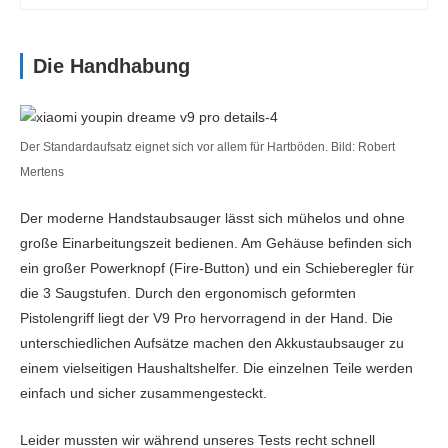
Funktionen
automatische
Nein
Die Handhabung
Saugkraftverstärkung
(Teppich)
Wischfunktion
Der Standardaufsatz eignet sich vor allem für Hartböden. Bild: Robert
Mertens
Zubehör
Der moderne Handstaubsauger lässt sich mühelos und ohne
Zubehör im
Fugendüse, Harte/Sofabürste,
große Einarbeitungszeit bedienen. Am Gehäuse befinden sich
Lieferumfang
Teppichwalze, Weiche/Möbelbürste,
ein großer Powerknopf (Fire-Button) und ein Schieberegler für
Zusätzlicher Akku
die 3 Saugstufen. Durch den ergonomisch geformten
Pistolengriff liegt der V9 Pro hervorragend in der Hand. Die
unterschiedlichen Aufsätze machen den Akkustaubsauger zu
einem vielseitigen Haushaltshelfer. Die einzelnen Teile werden
einfach und sicher zusammengesteckt.
Leider mussten wir während unseres Tests recht schnell