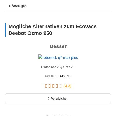
Anzeigen
Mögliche Alternativen zum Ecovacs
Deebot Ozmo 950
Besser
Roborock Q7 Max+
Ursprünglicher
Aktueller
449.00
€
415.70
€
Preis
Preis
(4.3)
war:
ist:
449.00€
415.70€.
Vergleichen