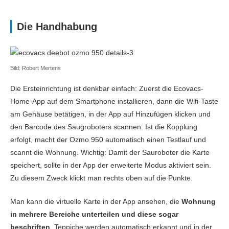
Echtzeit-Verfolgung
Ja
Die Handhabung
Interaktive Karte
Ja
Mehrere Karten / Etagen
Ja
Bild: Robert Mertens
Selektive Reinigung
Ja
Die Ersteinrichtung ist denkbar einfach: Zuerst die Ecovacs-
Virtuelle Sperren
Ja
Home-App auf dem Smartphone installieren, dann die Wifi-Taste
am Gehäuse betätigen, in der App auf Hinzufügen klicken und
den Barcode des Saugroboters scannen. Ist die Kopplung
erfolgt, macht der Ozmo 950 automatisch einen Testlauf und
scannt die Wohnung. Wichtig: Damit der Sauroboter die Karte
speichert, sollte in der App der erweiterte Modus aktiviert sein.
Zu diesem Zweck klickt man rechts oben auf die Punkte.
Man kann die virtuelle Karte in der App ansehen, die
Wohnung
in mehrere Bereiche unterteilen und diese sogar
beschriften
. Teppiche werden automatisch erkannt und in der