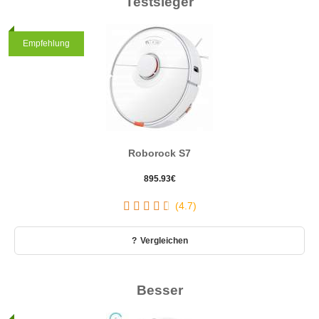
Testsieger
Testsieger
Empfehlung
Roborock S7
895.93
€
(4.7)
Vergleichen
Besser