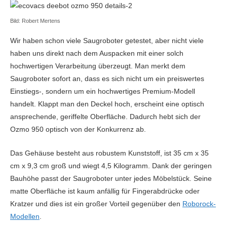
Ladezeit (min)
240
Bild: Robert Mertens
Batteriekapazität (mAh) & Akkutyp
5.200mAh Li-Ion
Wir haben schon viele Saugroboter getestet, aber nicht viele
Bauweise
haben uns direkt nach dem Auspacken mit einer solch
Bauform
Rund
hochwertigen Verarbeitung überzeugt. Man merkt dem
Saugroboter sofort an, dass es sich nicht um ein preiswertes
Länge x Breite x Höhe (cm)
35
Einstiegs-, sondern um ein hochwertiges Premium-Modell
handelt. Klappt man den Deckel hoch, erscheint eine optisch
Reinigung
ansprechende, geriffelte Oberfläche. Dadurch hebt sich der
Saugkraft (pa)
2200
Ozmo 950 optisch von der Konkurrenz ab.
Überwindet Hindernisse/Türschwellen bis (cm)
2cm
Das Gehäuse besteht aus robustem Kunststoff, ist 35 cm x 35
cm x 9,3 cm groß und wiegt 4,5 Kilogramm. Dank der geringen
Seitenbürsten
Bauhöhe passt der Saugroboter unter jedes Möbelstück. Seine
Filter
HEPA
matte Oberfläche ist kaum anfällig für Fingerabdrücke oder
Kratzer und dies ist ein großer Vorteil gegenüber den
Roborock-
Geräuschpegel (dB)
‎67
Modellen
.