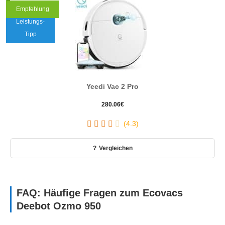
Empfehlung
Preis-
Leistungs-
Tipp
Yeedi Vac 2 Pro
280.06
€
(4.3)
Vergleichen
FAQ: Häufige Fragen zum Ecovacs
Deebot Ozmo 950