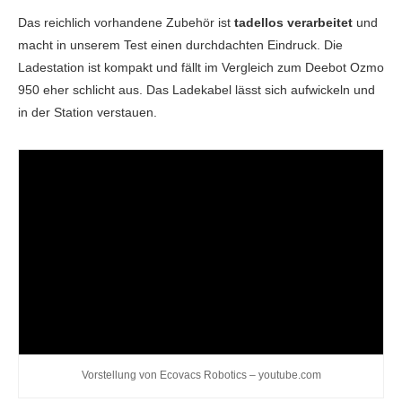
Staubbehälter Kapazität (ml)
420
Das reichlich vorhandene Zubehör ist
tadellos verarbeitet
und
macht in unserem Test einen durchdachten Eindruck. Die
Wassertankkapazität (ml)
200
Ladestation ist kompakt und fällt im Vergleich zum Deebot Ozmo
Automatische Absaugstation
Nein
950 eher schlicht aus. Das Ladekabel lässt sich aufwickeln und
in der Station verstauen.
Funktionen
Navigation
LDS
automatische Saugkraftverstärkung (Teppich)
Nein
Wischfunktion
Ja (passiv)
Sprachsteuerung
Ja
Google Assistant
Ja
Amazon Alexa
Ja
App-Funktionen
Vorstellung von Ecovacs Robotics – youtube.com