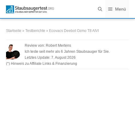
Zum
Menü
Inhalt
springen
Startseite
»
Testberichte
»
Ecovacs Deebot Ozmo T8 AIVI
Review von:
Robert Mertens
Ich teste seit mehr als 6 Jahren Staubsauger für Sie.
Letztes Update:
7. August 2026
(*) Hinweis zu Affiliate Links & Finanzierung