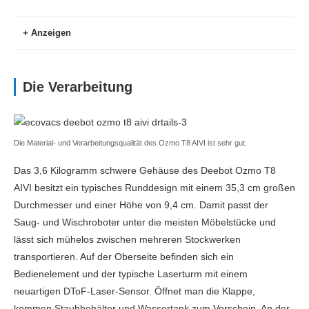
Station
18.99€
Anzeigen
16.99€
Batterie
Ansehen »
Amazon.de
Die Verarbeitung
Laufzeit (min)
150
Amazon price updated:
7. August 2026 13:05
Ladezeit (min)
300
Die Material- und Verarbeitungsqualität des Ozmo T8 AIVI ist sehr gut.
Batteriekapazität (mAh) & Akkutyp
5.200mAh Li-Ion
Das 3,6 Kilogramm schwere Gehäuse des Deebot Ozmo T8
Bauweise
AIVI besitzt ein typisches Runddesign mit einem 35,3 cm großen
Bauform
Rund
Durchmesser und einer Höhe von 9,4 cm. Damit passt der
Saug- und Wischroboter unter die meisten Möbelstücke und
Länge x Breite x Höhe (cm)
35 x 35 x 10
lässt sich mühelos zwischen mehreren Stockwerken
transportieren. Auf der Oberseite befinden sich ein
Reinigung
Bedienelement und der typische Laserturm mit einem
Saugkraft (pa)
2000
neuartigen DToF-Laser-Sensor. Öffnet man die Klappe,
kommen Staubbehälter und Wassertank zum Vorschein. An der