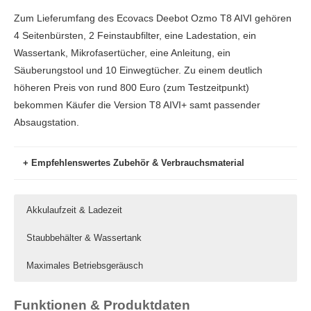
Zum Lieferumfang des Ecovacs Deebot Ozmo T8 AIVI gehören
4 Seitenbürsten, 2 Feinstaubfilter, eine Ladestation, ein
Wassertank, Mikrofasertücher, eine Anleitung, ein
Säuberungstool und 10 Einwegtücher. Zu einem deutlich
höheren Preis von rund 800 Euro (zum Testzeitpunkt)
bekommen Käufer die Version T8 AIVI+ samt passender
Absaugstation.
Empfehlenswertes Zubehör & Verbrauchsmaterial
Amazon.de
Akkulaufzeit & Ladezeit
Als Teilnehmer des Amazon.de Partnerprogramms verdienen
Staubbehälter & Wassertank
wir eine Provision an qualifizierten Verkäufen.
Maximales Betriebsgeräusch
10x Staubsaugerbeutel für ECOVACS DEEBOT N8+ N8
Funktionen & Produktdaten
Pro+ T8 T8+ T8 AIVI T8 AIVI+ T8 MAX T9+ yeedi vac