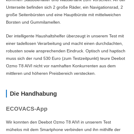
Überwindet Hindernisse/Türschwellen bis (cm)
1.8
Unterseite befinden sich 2 große Räder, ein Navigationsrad, 2
große Seitenbürsten und eine Hauptbürste mit mittelweichen
Seitenbürsten
Borsten und Gummilamellen.
Filter
HEPA
Der intelligente Haushaltshelfer überzeugt in unserem Test mit
Geräuschpegel (dB)
‎67
einer tadellosen Verarbeitung und macht einen durchdachten,
robusten sowie ansprechenden Eindruck. Optisch und haptisch
Staubbehälter Kapazität (ml)
460
muss sich der rund 530 Euro (zum Testzeitpunkt) teure Deebot
Wassertankkapazität (ml)
140
Ozmo T8 AIVI nicht vor namhaften Konkurrenten aus dem
mittleren und höheren Preisbereich verstecken.
Automatische Absaugstation
Nein
Funktionen
Die Handhabung
Navigation
LDS
ECOVACS-App
automatische Saugkraftverstärkung (Teppich)
Ja
Wir konnten den Deebot Ozmo T8 AIVI in unserem Test
Wischfunktion
Ja (passiv)
mühelos mit dem Smartphone verbinden und ihn mithilfe der