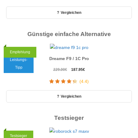
470.00€
Amazon.de
Vergleichen
7. August 2026
Seit 27. Juni 2026
Günstige einfache Alternative
Empfehlung
Preis-
Dreame F9 / 1C Pro
Leistungs-
Tipp
Ursprünglicher
Aktueller
229.00
€
187.95
€
Preis
Preis
(4.4)
war:
ist:
229.00€
187.95€.
Vergleichen
Testsieger
Testsieger