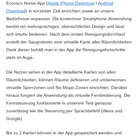
Ecovacs Home-App (
Apple iPhone Download
/
Android
Sprachsteuerung
Ja
Download
) in kürzester Zeit einrichten sowie an unsere
Google Assistant
Ja
Bedürfnisse anpassen. Die kostenlose Smartphone-Anwendung
besitzt ein mehrsprachiges, übersichtliches Design und lässt
Amazon Alexa
Ja
sich intuitiv bedienen. Nach dem ersten Reinigungsdurchlauf
erstellt der Saugroboter eine virtuelle Karte aller Räumlichkeiten.
App-Funktionen
Dank dieser behält man in der App die Reinigungsfortschritte
Echtzeit-Verfolgung
Ja
stets im Auge.
Interaktive Karte
Ja
Die Nutzer sehen in der App detaillierte Karten von allen
Räumlichkeiten, können Räume definieren und umbenennen,
Mehrere Karten / Etagen
Ja
virtuelle Sperrzonen und No-Mopp-Zonen einrichten. Darüber
Selektive Reinigung
Ja
hinaus fungiert die Anwendung als virtuelle Fernbedienung. Die
Fernsteuerung funktionierte in unserem Test genauso
Virtuelle Sperren
Ja
zuverlässig wie die Steuerung per Sprachbefehl (Alexa und
Google).
Bis zu 2 Karten können in der App gespeichert werden und