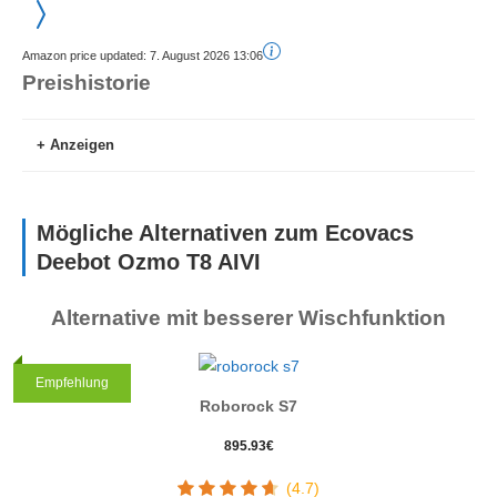
Amazon price updated:
7. August 2026 13:06
Preishistorie
Anzeigen
Mögliche Alternativen zum Ecovacs
Deebot Ozmo T8 AIVI
Alternative mit besserer Wischfunktion
Höchster Preis
470.00€
Amazon.de
27. Juni 2026
Testsieger
Empfehlung
Roborock S7
Niedrigster Preis
470.00€
Amazon.de
895.93
€
27. Juni 2026
(4.7)
Aktueller Preis