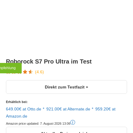
Roborock S7 Pro Ultra im Test
mpfehlung
(4.6)
Direkt zum Testfazit »
Erhältlich bei:
649.00€ at Otto.de
921.00€ at Alternate.de
959.20€ at
Amazon.de
Amazon price updated:
7. August 2026 13:06