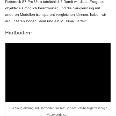
Roborock S7 Pro Ultra tatsächlich? Damit wir diese Frage so
objektiv als möglich beantworten und die Saugleistung mit
anderen Modellen transparent vergleichen können, haben wir
Roborock-Cloud
auf unseren Böden Sand und ein Müslimix verteilt
TÜV-
Hartboden:
Rheinland
ETSI TS 303
645
IoT-Geräte
Die Saugleistung auf Hartboden im Test. Video: Staubsaugertest.org /
Vacexperts.com