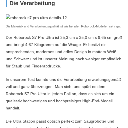
Die Verarbeitung
Laufzeit (min)
200
Ladezeit (min)
300
Die Material- und Verarbeitungsqualität ist wie bei allen Roborock-Modellen sehr gut.
Batteriekapazität (mAh) & Akkutyp
5.200mAh Li-Ion
Der Roborock S7 Pro Ultra ist 35,3 cm x 35,0 cm x 9,65 cm groß
Bauweise
und bringt 4,67 Kilogramm auf die Waage. Er besitzt ein
Bauform
Rund
ansprechendes, modernes und edles Design in mattem Weiß
und Schwarz und ist unserer Meinung nach weniger empfindlich
Länge x Breite x Höhe (cm)
35 x 35 x 9.3
für Staub und Fingerabdrücke.
Reinigung
In unserem Test konnte uns die Verarbeitung erwartungsgemäß
voll und ganz überzeugen. Man sieht und spürt es dem
Saugkraft (pa)
1500
Roborock S7 Pro Ultra in jedem Fall an, dass es sich um ein
Überwindet Hindernisse/Türschwellen bis (cm)
1.9
qualitativ hochwertiges und hochpreisiges High-End-Modell
handelt.
Seitenbürsten
Die Ultra Station passt optisch perfekt zum Saugroboter und
Filter
HEPA