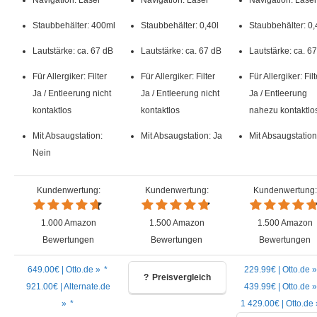
Staub­behälter: 400ml
Staub­behälter: 0,40l
Staub­behälter: 0,
Lautstärke: ca. 67 dB
Lautstärke: ca. 67 dB
Lautstärke: ca. 6
Für Allergiker: Filter
Für Allergiker: Filter
Für Allergiker: Filt
Ja / Entleerung nicht
Ja / Entleerung nicht
Ja / Entleerung
kontaktlos
kontaktlos
nahezu kontaktlo
Mit Absaugstation:
Mit Absaugstation: Ja
Mit Absaugstation
Nein
Kundenwertung:
Kundenwertung:
Kundenwertung:
1.000 Amazon
1.500 Amazon
1.500 Amazon
Bewertungen
Bewertungen
Bewertungen
649.00€ | Otto.de »
229.99€ | Otto.de »
Preisvergleich
921.00€ | Alternate.de
439.99€ | Otto.de »
»
1 429.00€ | Otto.de 