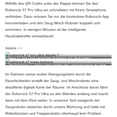
Mithilfe des QR-Codes unter der Klappe können Sie den
App-Funktionen
Roborock S7 Pro Ultra am schnellsten mit Ihrem Smartphone
verbinden. Dazu müssen Sie nur die kostenlose Roborock-App
Echtzeit-Verfolgung
Ja
herunterladen und den Saug-Wisch-Roboter koppeln und
Interaktive Karte
Ja
einrichten. In wenigen Minuten ist der intelligente
Haushaltshelfer einsatzbereit.
Mehrere Karten / Etagen
Ja
Selektive Reinigung
Ja
Beim S7 Pro Ultra verzichtet Roborock auf die Kamera.
Virtuelle Sperren
Ja
Der Roborock S7 MaxV setzt neben der Lasernavigation auf eine
Kamera und extra Laser an der Front zur Hinderniserkennung.
Im Rahmen seiner ersten Reinigungsfahrt durch die
Räumlichkeiten erstellt der Saug- und Wischroboter eine
detaillierte digitale Karte der Räume. Im Anschluss daran fährt
der Roborock S7 Pro Ultra an den Wänden entlang und macht
dann mit dem Rest weiter. In unserem Test navigierte der
Saugroboter zielsicher durch unsere Wohnung und hatte mit
Möbelstücken und Treppenstufen überhaupt kein Problem.