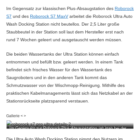
Im Gegensatz zur klassischen Plus-Absaugstation des
Roborock
S7
und des
Roborock S7 MaxV
arbeitet die Roborock Ultra Auto
Wash Docking Station nicht beutellos. Der 2,5 Liter große
Staubbeutel in der Station soll laut dem Hersteller erst nach
rund 7 Wochen geleert und ausgetauscht werden müssen.
Die beiden Wassertanks der Ultra Station können einfach
entnommen und befüllt bzw. geleert werden. In einem Tank
befindet sich frisches Wasser für den Wassertank des
Saugroboters und in den anderen Tank kommt das
Schmutzwasser von der Wischmopp-Reinigung. Mithilfe des
praktischen Kabelmanagements lässt sich das Netzkabel an der
Stationsrückseite platzsparend verstauen.
Die beiden Wassertanks sind mit klar mit Icons und Text
Im Gegensatz zur Roborock-Plus-Absaugstation, ist man bei der
beschriftet.
Ultra-Station gezwungen einen Staubbeutel zu verwenden
(Folgekosten fallen an).
Die Ultra Auto Wash Docking Station nimmt den Nutzern im