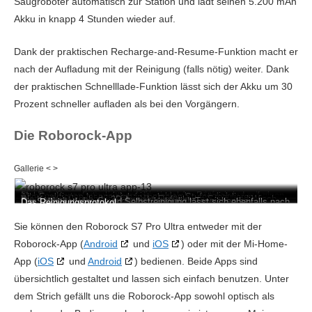
Saugroboter automatisch zur Station und lädt seinen 5.200 mAh
Akku in knapp 4 Stunden wieder auf.
Dank der praktischen Recharge-and-Resume-Funktion macht er
nach der Aufladung mit der Reinigung (falls nötig) weiter. Dank
der praktischen Schnelllade-Funktion lässt sich der Akku um 30
Prozent schneller aufladen als bei den Vorgängern.
Die Roborock-App
Mehrere Saugroboter lassen sich in der App einfach verwalten.
Der Reinigungsfortschritt und die einzelnen Räume sind auf einen
Mehrere Karten zu speichern ist problemlos möglich.
Alle Funktionen lassen sich in mehreren Stufen regulieren.
Wenn nötig, lassen sich für jeden Raum extra Saug- und Wisch-
Die Karte ist auch als 3D Ansicht verfügbar.
Das Verhalten des Saugroboters bezüglich Teppichen bei
Die Selbstentleerung und Selbstreinigung lässt sich ebenfalls nach
Das Reinigungsprotokol.
Blick erkennbar.
Einstellungen festlegen.
aktivierter Wischfunktion lässt sich ebenfalls einstellen.
bedarf Einstellen.
Sie können den Roborock S7 Pro Ultra entweder mit der
Roborock-App (
Android
und
iOS
) oder mit der Mi-Home-
App (
iOS
und
Android
) bedienen. Beide Apps sind
übersichtlich gestaltet und lassen sich einfach benutzen. Unter
dem Strich gefällt uns die Roborock-App sowohl optisch als