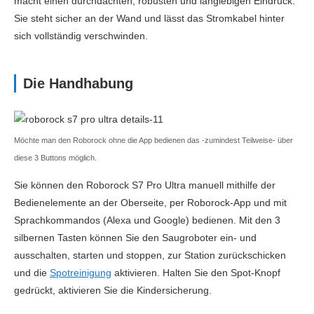
macht einen durchdachten, robusten und langlebigen Eindruck.
Geräuschpegel (dB)
66
Sie steht sicher an der Wand und lässt das Stromkabel hinter
sich vollständig verschwinden.
Staubbehälter Kapazität (ml)
430
Wassertankkapazität (ml)
240
Die Handhabung
Automatische Absaugstation
Nein
Funktionen
Möchte man den Roborock ohne die App bedienen das -zumindest Teilweise- über
Navigation
LDS
diese 3 Buttons möglich.
Sie können den Roborock S7 Pro Ultra manuell mithilfe der
automatische Saugkraftverstärkung (Teppich)
Ja
Bedienelemente an der Oberseite, per Roborock-App und mit
Wischfunktion
Ja (aktiv)
Sprachkommandos (Alexa und Google) bedienen. Mit den 3
silbernen Tasten können Sie den Saugroboter ein- und
Sprachsteuerung
Ja
ausschalten, starten und stoppen, zur Station zurückschicken
Google Assistant
Ja
und die
Spotreinigung
aktivieren. Halten Sie den Spot-Knopf
gedrückt, aktivieren Sie die Kindersicherung.
Amazon Alexa
Ja